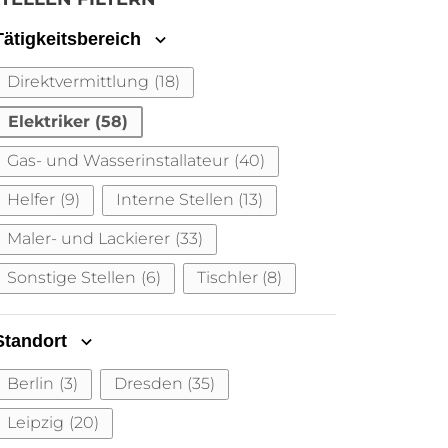
Tätigkeitsbereich
Direktvermittlung
(18)
Elektriker
(58)
Gas- und Wasserinstallateur
(40)
Helfer
(9)
Interne Stellen
(13)
Maler- und Lackierer
(33)
Sonstige Stellen
(6)
Tischler
(8)
Standort
Berlin
(3)
Dresden
(35)
Leipzig
(20)