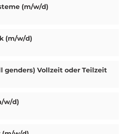
ysteme (m/w/d)
ik (m/w/d)
ll genders) Vollzeit oder Teilzeit
m/w/d)
 (m/w/d)