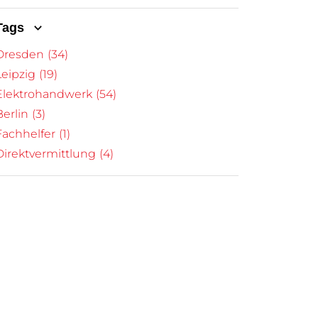
Tags
Dresden
(34)
Leipzig
(19)
Elektrohandwerk
(54)
Berlin
(3)
Fachhelfer
(1)
Direktvermittlung
(4)