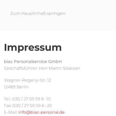
Zum Hauptinhalt springen
Impressum
biac Personalservice GmbH
Geschäftsführer: Herr Martin Stoewer
Wagner-Regeny-Str. 12
12489 Berlin
Tel.: 030 / 27 59 59 6- 10
Fax: 030 / 27 59 59 6- 20
E-Mail:
info@biac-personal.de