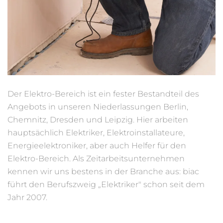
Der Elektro-Bereich ist ein fester Bestandteil des
Angebots in unseren Niederlassungen Berlin,
Chemnitz, Dresden und Leipzig. Hier arbeiten
hauptsächlich Elektriker, Elektroinstallateure,
Energieelektroniker, aber auch Helfer für den
Elektro-Bereich. Als Zeitarbeitsunternehmen
kennen wir uns bestens in der Branche aus: biac
führt den Berufszweig „Elektriker" schon seit dem
Jahr 2007.