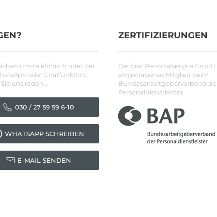
GEN?
ZERTIFIZIERUNGEN
eichen uns telefonisch oder per
Die biac Personalservice GmbH 
WhatsApp oder Chatfunktion.
eingetragenes Mitglied beim
Sie uns reden...
Bundesarbeitgeberverband de
Personaldienstleister.
030 / 27 59 59 6-10
WHATSAPP SCHREIBEN
E-MAIL SENDEN