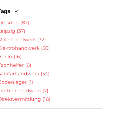
Tags
Dresden
(87)
Leipzig
(37)
Malerhandwerk
(32)
Elektrohandwerk
(56)
Berlin
(16)
Fachhelfer
(6)
Sanitärhandwerk
(34)
Bodenleger
(1)
Tischlerhandwerk
(7)
Direktvermittlung
(16)