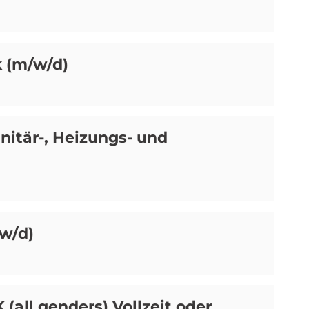
 (m/w/d)
itär-, Heizungs- und
w/d)
all genders) Vollzeit oder