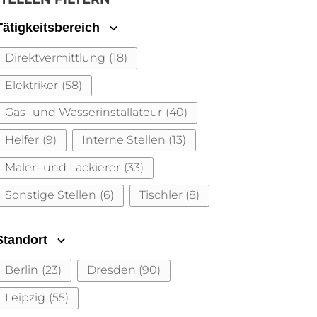
Tätigkeitsbereich
Direktvermittlung
(18)
Elektriker
(58)
Gas- und Wasserinstallateur
(40)
Helfer
(9)
Interne Stellen
(13)
Maler- und Lackierer
(33)
Sonstige Stellen
(6)
Tischler
(8)
Standort
Berlin
(23)
Dresden
(90)
Leipzig
(55)