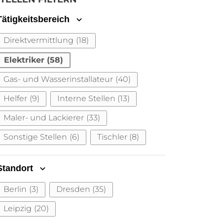
Tätigkeitsbereich
Direktvermittlung
(18)
Elektriker
(58)
Gas- und Wasserinstallateur
(40)
Helfer
(9)
Interne Stellen
(13)
Maler- und Lackierer
(33)
Sonstige Stellen
(6)
Tischler
(8)
Standort
Berlin
(3)
Dresden
(35)
Leipzig
(20)