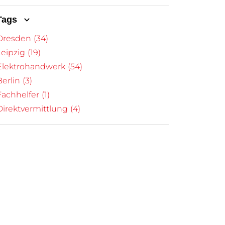
Tags
Dresden
(34)
Leipzig
(19)
Elektrohandwerk
(54)
Berlin
(3)
Fachhelfer
(1)
Direktvermittlung
(4)