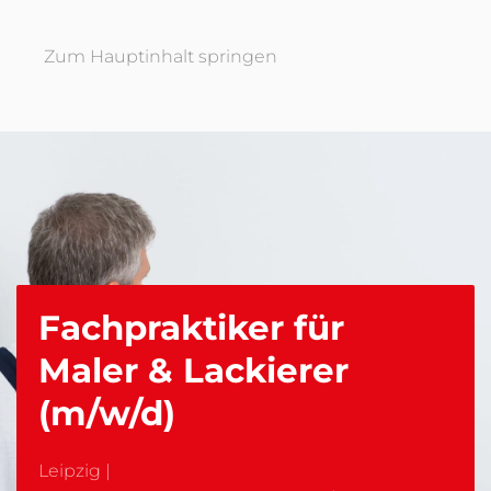
Zum Hauptinhalt springen
Fachpraktiker für
Maler & Lackierer
(m/w/d)
Leipzig
|