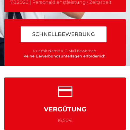
7.8.2026 |
Personaldienstleistung / Zeitarbeit
SCHNELLBEWERBUNG
Nur mit Name & E-Mail bewerben.
Keine Bewerbungsunterlagen erforderlich.
VERGÜTUNG
16,50€