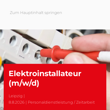
Zum Hauptinhalt springen
Elektroinstallateur
(m/w/d)
Leipzig
|
8.8.2026 |
Personaldienstleistung / Zeitarbeit