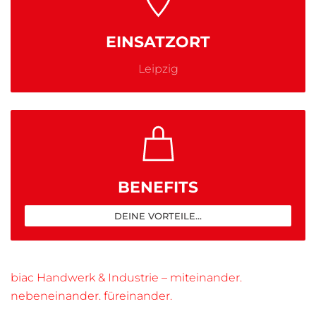
EINSATZORT
Leipzig
BENEFITS
DEINE VORTEILE...
biac Handwerk & Industrie – miteinander.
nebeneinander. füreinander.