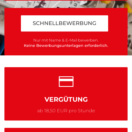
SCHNELLBEWERBUNG
Nur mit Name & E-Mail bewerben.
Keine Bewerbungsunterlagen erforderlich.
VERGÜTUNG
ab 18,50 EUR pro Stunde