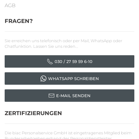
AGB
FRAGEN?
Sie erreichen uns telefonisch oder per Mail, WhatsApp oder
Chatfunktion. Lassen Sie uns reden...
030 / 27 59 59 6-10
WHATSAPP SCHREIBEN
E-MAIL SENDEN
ZERTIFIZIERUNGEN
Die biac Personalservice GmbH ist eingetragenes Mitglied beim
Bundesarbeitgeberverband der Personaldienstleister.