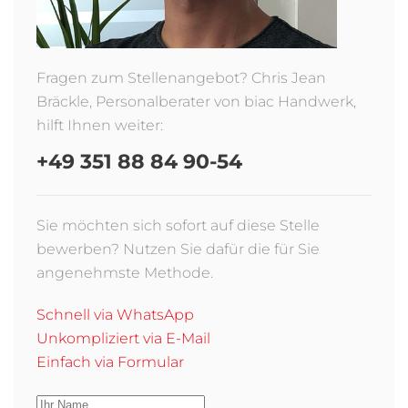
Fragen zum Stellenangebot? Chris Jean
Bräckle, Personalberater von biac Handwerk,
hilft Ihnen weiter:
+49 351 88 84 90-54
Sie möchten sich sofort auf diese Stelle
bewerben? Nutzen Sie dafür die für Sie
angenehmste Methode.
Schnell via WhatsApp
Unkompliziert via E-Mail
Einfach via Formular